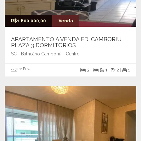
R$1.600.000,00
Venda
APARTAMENTO A VENDA ED. CAMBORIU
PLAZA 3 DORMITORIOS
SC - Balneário Camboriú - Centro
m² Priv.
112
3 |
1 |
2 |
1