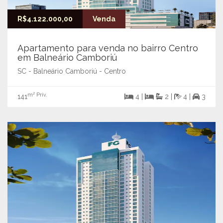
R$4.122.000,00
Venda
Apartamento para venda no bairro Centro
em Balneário Camboriú
SC - Balneário Camboriú - Centro
m² Priv.
141
4 |
2 |
4 |
3