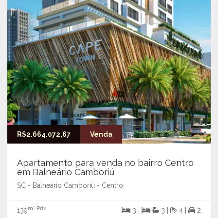
R$2.664.072,67
Venda
Apartamento para venda no bairro Centro
em Balneário Camboriú
SC - Balneário Camboriú - Centro
m² Priv.
139
3 |
3 |
4 |
2