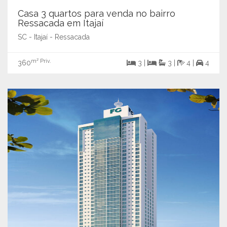
Casa 3 quartos para venda no bairro
Ressacada em Itajaí
SC - Itajaí - Ressacada
m² Priv.
360
3 |
3 |
4 |
4