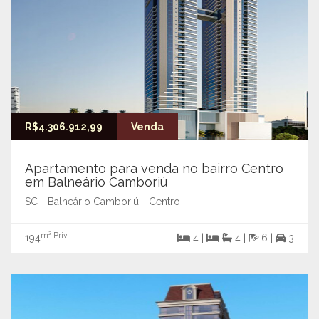
R$4.306.912,99
Venda
Apartamento para venda no bairro Centro
em Balneário Camboriú
SC - Balneário Camboriú - Centro
m² Priv.
194
4 |
4 |
6 |
3