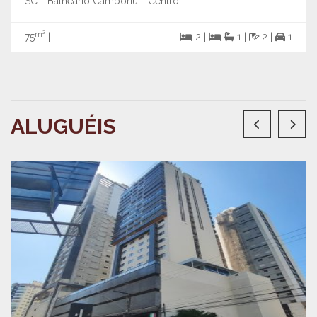
SC - Balneário Camboriú - Centro
m²
75
|
2 |
1 |
2 |
1
ALUGUÉIS