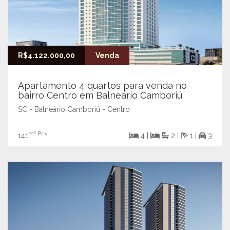
R$4.122.000,00
Venda
Apartamento 4 quartos para venda no
bairro Centro em Balneário Camboriú
SC - Balneário Camboriú - Centro
m² Priv.
141
4 |
2 |
1 |
3