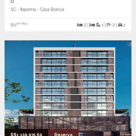
0
SC - Itapema - Casa Branca
m² Priv.
60
2 |
1 |
2 |
1
R$1.159.935,69
Reserva