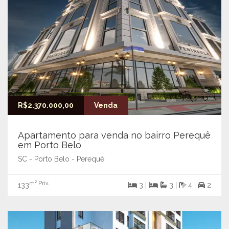
R$2.370.000,00
Venda
Apartamento para venda no bairro Perequê
em Porto Belo
SC - Porto Belo - Perequê
m² Priv.
133
3 |
3 |
4 |
2