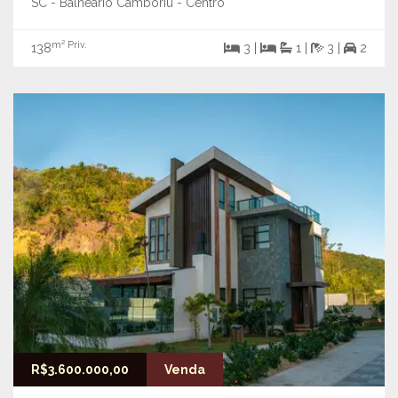
SC - Balneário Camboriú - Centro
m² Priv.
138
3 |
1 |
3 |
2
R$3.600.000,00
Venda