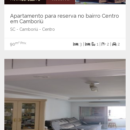
Apartamento para reserva no bairro Centro
em Camboriú
SC - Camboriú - Centro
m² Priv.
90
3 |
1 |
2 |
2