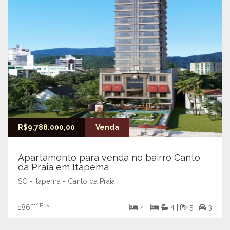
R$9.788.000,00
Venda
Apartamento para venda no bairro Canto
da Praia em Itapema
SC - Itapema - Canto da Praia
m² Priv.
186
4 |
4 |
5 |
3