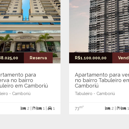
8.025,00
Reserva
R$1.100.000,00
Vend
rtamento para
Apartamento para ve
erva no bairro
no bairro Tabuleiro e
uleiro em Camboriú
Camboriú
leiro - Camboriú
Tabuleiro - Camboriú
m²
2 |
1 |
1
73
2 |
1