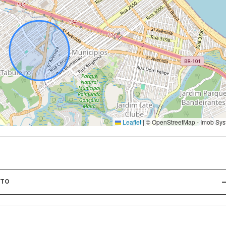
Leaflet
|
© OpenStreetMap - Imob Sys
NTO