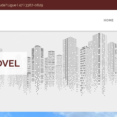
uda? Ligue ( 47 ) 3367-0829
HOME
ÓVEL