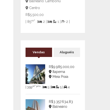
Balneário Camboriú
Centro
R$5.500,00
m²
| 85
2 |
1 |
2 |
Vendas
Aluguéis
R$9.985.000,00
Itapema
Meia Praia
m² priv.
| 359
5 |
5 |
4
R$3.357.634,83
Balneário