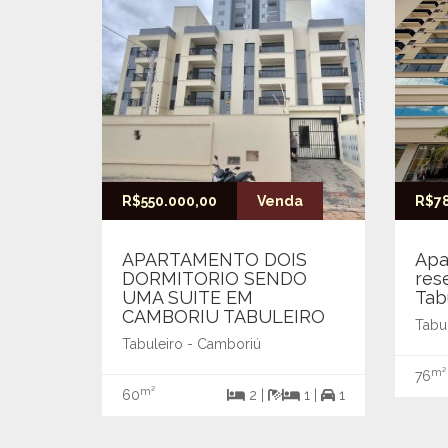
R$550.000,00
Venda
R$78
APARTAMENTO DOIS
Apa
DORMITORIO SENDO
res
UMA SUITE EM
Tab
CAMBORIU TABULEIRO
Tabu
Tabuleiro - Camboriú
m²
76
m²
60
2 |
1 |
1