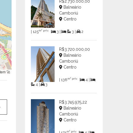
R$2.730.000,00
Balneário
Camboriú
Centro
m² priv.
| 125
3 |
3 |
2
R$3.720.000,00
Balneário
Camboriú
Centro
tem 🚀
m² priv.
| 138
4 |
4 |
3
R$3.745.975,22
Balneário
Camboriú
Centro
m² priv.
| 171
4 |