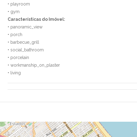
• playroom
• gym
Características do Imóvel:
• panoramic_view
• porch
• barbecue_grill
• social_bathroom
• porcelain
• workmanship_on_plaster
• living