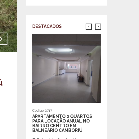
DESTACADOS
Venda - R$590.000,00
Código 2460
APARTAMENTO 01
DEMI SUITES 02 
PRIVATIVAS MOBI
Balneário Cambo
ú
Centro
R$2.200.000,00
m²
| 125
3 |
Código 2717
APARTAMENTO 2 QUARTOS
PARA LOCAÇÃO ANUAL NO
BAIRRO CENTRO EM
BALNEÁRIO CAMBORIÚ