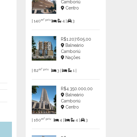
Camboriú
Centro
m² priv.
| 140
4 |
3
R$1.207.605,00
Balneário
Camboriú
Nações
m² priv.
| 82
3 |
1 |
R$4.350.000,00
Balneário
Camboriú
Centro
m² priv.
| 160
4 |
4 |
3