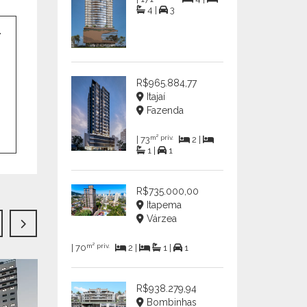
4 |
3
R$965.884,77
Itajaí
Fazenda
m² priv.
| 73
2 |
1 |
1
R$735.000,00
Itapema
Várzea
m² priv.
| 70
2 |
1 |
1
R$938.279,94
Bombinhas