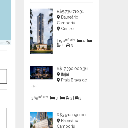
R$5.736.710,91
Balneário
Camboriú
Centro
m² priv.
| 190
4 |
tem 🚀
4 |
3
R$17.390.000,36
Itajaí
Praia Brava de
Itajaí
m² priv.
| 369
3 |
3 |
3
R$3.912.090,00
Balneário
Camboriú