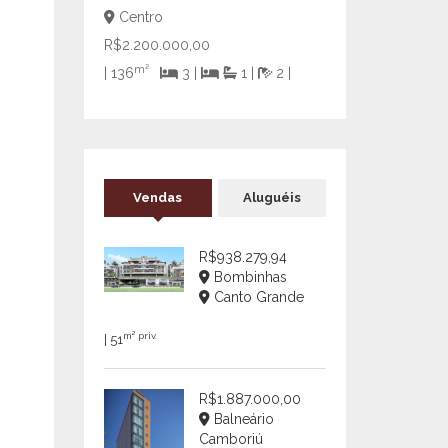
Centro
R$2.200.000,00
m²
| 136
3 |
1 |
2 |
Vendas
Aluguéis
R$938.279,94
Bombinhas
Canto Grande
m² priv.
| 51
R$1.887.000,00
Balneário
Camboriú