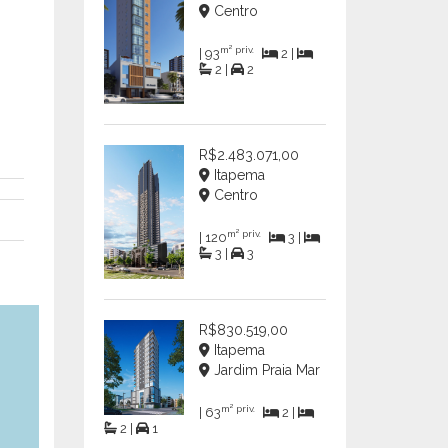
Centro
m² priv.
| 93
2 |
2 |
2
R$2.483.071,00
Itapema
Centro
m² priv.
| 120
3 |
3 |
3
R$830.519,00
Itapema
Jardim Praia Mar
m² priv.
| 63
2 |
2 |
1