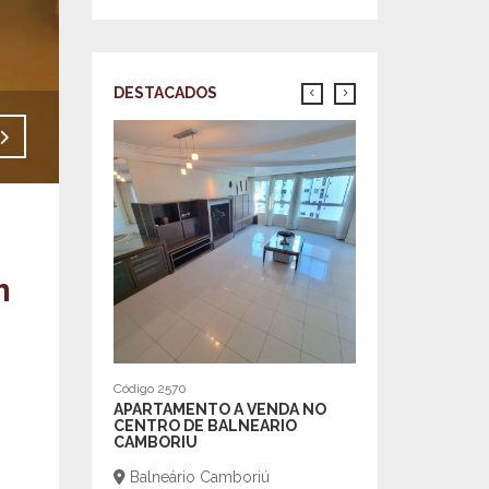
DESTACADOS
Venda - R$1.990.000,00
Código 2713
APARTAMENTO T
PARA VENDA NO 
BALNEÁRIO CAM
Balneário Cambo
m
Centro
R$550.000,00
m²
| 38
1 |
Código 2570
APARTAMENTO A VENDA NO
CENTRO DE BALNEARIO
CAMBORIU
Balneário Camboriú