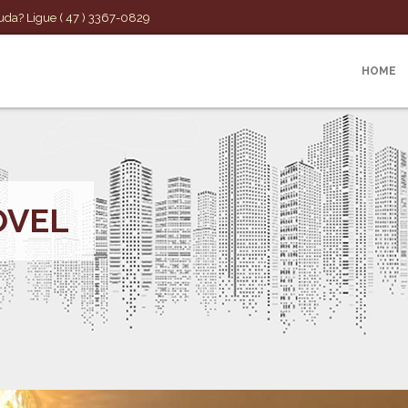
uda? Ligue ( 47 ) 3367-0829
HOME
ÓVEL