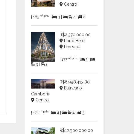
Centro
m² priv.
| 163
4 |
4 |
2
R$2.370.000,00
,
Porto Belo
Perequê
m² priv.
| 133
3 |
3 |
2
R$6.998.413,80
Balneário
Camboriú
Centro
m² priv.
| 171
4 |
4 |
3
R$12.900.000,00