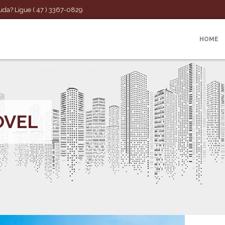
uda? Ligue ( 47 ) 3367-0829
HOME
ÓVEL