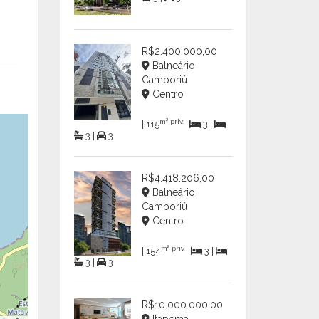
R$2.400.000,00
Balneário
Camboriú
Centro
m² priv.
| 115
3 |
3 |
3
R$4.418.206,00
Balneário
Camboriú
Centro
m² priv.
| 154
3 |
3 |
3
R$10.000.000,00