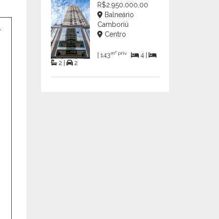
R$2.950.000,00
Balneário
Camboriú
Centro
m² priv.
| 143
4 |
2 |
2