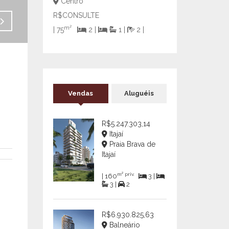
Centro
R$CONSULTE
Venda - R$2.950.000,00
m²
| 75
2 |
1 |
2 |
Vendas
Aluguéis
R$5.247.303,14
Itajaí
Praia Brava de
Itajaí
m² priv.
| 160
3 |
3 |
2
R$6.930.825,63
Balneário