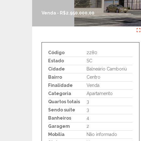
Venda - R$2.950.000,00
Código
2280
Estado
SC
Cidade
Balneário Camboriú
Bairro
Centro
Finalidade
Venda
Categoria
Apartamento
Quartos totais
3
Sendo suíte
3
Banheiros
4
Garagem
2
Mobília
Não informado