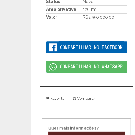
Status
Novo
Área privativa
126 m²
Valor
R$2.950.000,00
❤ Favoritar
⚖ Comparar
Quer mais informações?