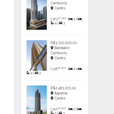
Camboriú
Centro
m² priv.
| 183
4 |
4 |
3
R$3.720.000,00
Balneário
Camboriú
Centro
m² priv.
| 138
4 |
4 |
3
R$2.483.071,00
Itapema
Centro
m² priv.
| 120
3 |
3 |
3