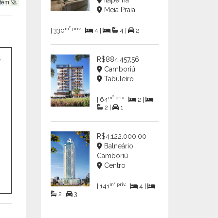
Itapema
tem 🚀
Meia Praia
m² priv.
| 330
4 |
4 |
2
R$884.457,56
Camboriú
Tabuleiro
m² priv.
| 64
2 |
2 |
1
R$4.122.000,00
Balneário
Camboriú
Centro
m² priv.
| 141
4 |
2 |
3