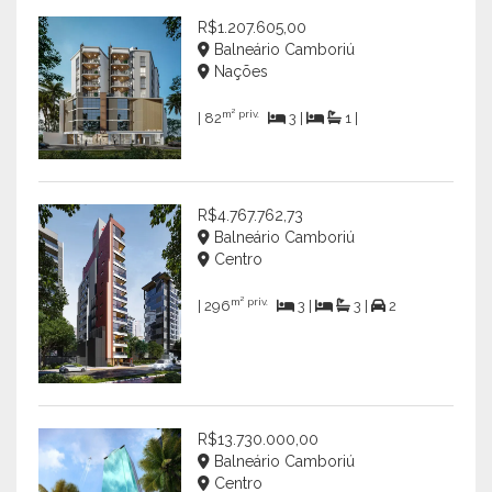
R$1.207.605,00
Balneário Camboriú
Nações
m² priv.
| 82
3 |
1 |
R$4.767.762,73
Balneário Camboriú
Centro
m² priv.
| 296
3 |
3 |
2
R$13.730.000,00
Balneário Camboriú
Centro