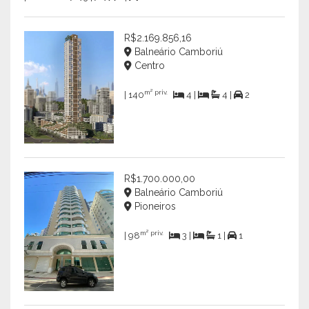
R$2.169.856,16
Balneário Camboriú
Centro
m² priv.
| 140
4 |
4 |
2
R$1.700.000,00
Balneário Camboriú
Pioneiros
m² priv.
| 98
3 |
1 |
1