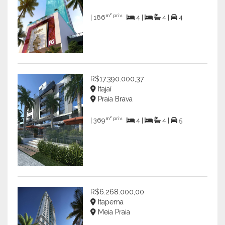
m² priv.
| 186
4 |
4 |
4
R$17.390.000,37
Itajaí
Praia Brava
m² priv.
| 369
4 |
4 |
5
R$6.268.000,00
Itapema
Meia Praia