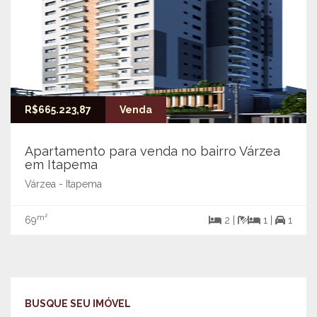
R$665.223,87
Venda
Apartamento para venda no bairro Várzea
em Itapema
Várzea - Itapema
m²
69
2 |
1 |
1
BUSQUE SEU IMÓVEL