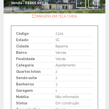
Venda - R$866.667,85
IMAGENS EM TELA CHEIA
Código
2324
Estado
SC
Cidade
Itapema
Bairro
Várzea
Finalidade
Venda
Categoria
Apartamento
Quartos totais
2
Sendo suíte
2
Banheiros
3
Garagem
1
Mobília
Não informado
Status
Em construção