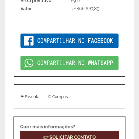
Área privativa
69 m²
Valor
R$866.667,85
❤ Favoritar
⚖ Comparar
Quer mais informações?
👉 SOLICITAR CONTATO