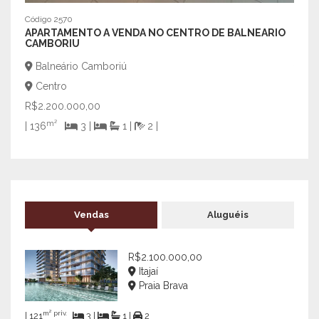
Código 2570
Código
APARTAMENTO A VENDA NO CENTRO DE BALNEARIO
APAR
CAMBORIU
CEN
Balneário Camboriú
Bal
Centro
Cen
R$2.200.000,00
R$55
m²
m
| 136
3 |
1 |
2 |
| 38
Vendas
Aluguéis
R$2.100.000,00
Itajaí
Praia Brava
m² priv.
| 121
3 |
1 |
2