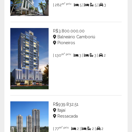
m² priv.
| 282
5 |
5 |
3
R$3.800.000,00
Balneário Camboriú
Pioneiros
m² priv.
| 130
3 |
3 |
2
R$939.832,51
Itajaí
Ressacada
m² priv.
| 77
2 |
2 |
2