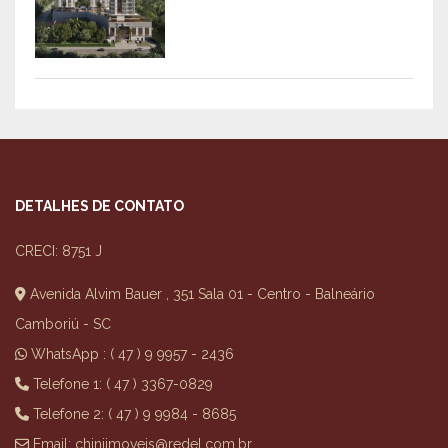
DETALHES DE CONTATO
CRECI: 8751 J
Avenida Alvim Bauer , 351 Sala 01 - Centro - Balneário
Camboriú - SC
WhatsApp :
( 47 ) 9 9957 - 2436
Telefone 1: ( 47 ) 3367-0829
Telefone 2: ( 47 ) 9 9984 - 8685
Email:
chiniimoveis@redel.com.br